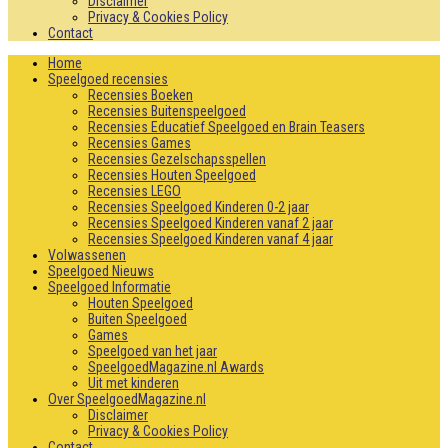
Disclaimer
Privacy & Cookies Policy
Contact
Home
Speelgoed recensies
Recensies Boeken
Recensies Buitenspeelgoed
Recensies Educatief Speelgoed en Brain Teasers
Recensies Games
Recensies Gezelschapsspellen
Recensies Houten Speelgoed
Recensies LEGO
Recensies Speelgoed Kinderen 0-2 jaar
Recensies Speelgoed Kinderen vanaf 2 jaar
Recensies Speelgoed Kinderen vanaf 4 jaar
Volwassenen
Speelgoed Nieuws
Speelgoed Informatie
Houten Speelgoed
Buiten Speelgoed
Games
Speelgoed van het jaar
SpeelgoedMagazine.nl Awards
Uit met kinderen
Over SpeelgoedMagazine.nl
Disclaimer
Privacy & Cookies Policy
Contact