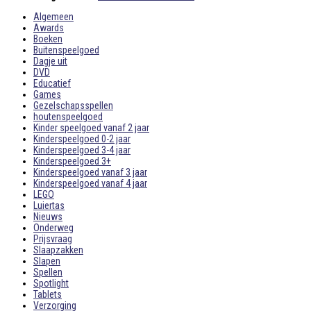
Algemeen
Awards
Boeken
Buitenspeelgoed
Dagje uit
DVD
Educatief
Games
Gezelschapsspellen
houtenspeelgoed
Kinder speelgoed vanaf 2 jaar
Kinderspeelgoed 0-2 jaar
Kinderspeelgoed 3-4 jaar
Kinderspeelgoed 3+
Kinderspeelgoed vanaf 3 jaar
Kinderspeelgoed vanaf 4 jaar
LEGO
Luiertas
Nieuws
Onderweg
Prijsvraag
Slaapzakken
Slapen
Spellen
Spotlight
Tablets
Verzorging