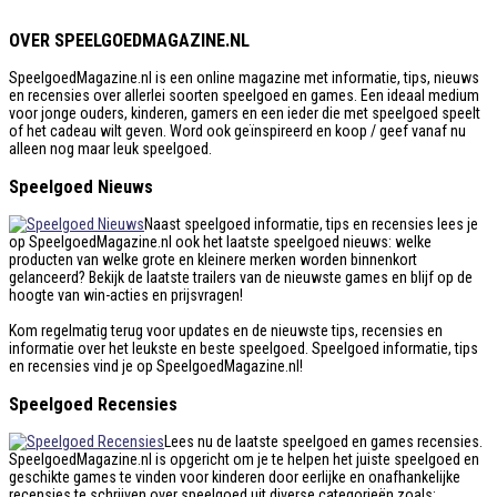
OVER SPEELGOEDMAGAZINE.NL
SpeelgoedMagazine.nl is een online magazine met informatie, tips, nieuws
en recensies over allerlei soorten speelgoed en games. Een ideaal medium
voor jonge ouders, kinderen, gamers en een ieder die met speelgoed speelt
of het cadeau wilt geven. Word ook geïnspireerd en koop / geef vanaf nu
alleen nog maar leuk speelgoed.
Speelgoed Nieuws
Naast speelgoed informatie, tips en recensies lees je
op SpeelgoedMagazine.nl ook het laatste speelgoed nieuws: welke
producten van welke grote en kleinere merken worden binnenkort
gelanceerd? Bekijk de laatste trailers van de nieuwste games en blijf op de
hoogte van win-acties en prijsvragen!
Kom regelmatig terug voor updates en de nieuwste tips, recensies en
informatie over het leukste en beste speelgoed. Speelgoed informatie, tips
en recensies vind je op SpeelgoedMagazine.nl!
Speelgoed Recensies
Lees nu de laatste speelgoed en games recensies.
SpeelgoedMagazine.nl is opgericht om je te helpen het juiste speelgoed en
geschikte games te vinden voor kinderen door eerlijke en onafhankelijke
recensies te schrijven over speelgoed uit diverse categorieën zoals: