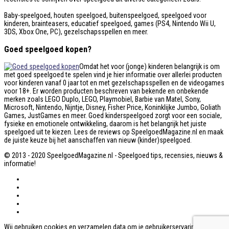
Baby-speelgoed, houten speelgoed, buitenspeelgoed, speelgoed voor
kinderen, brainteasers, educatief speelgoed, games (PS4, Nintendo Wii U,
3DS, Xbox One, PC), gezelschapsspellen en meer.
Goed speelgoed kopen?
Omdat het voor (jonge) kinderen belangrijk is om
met goed speelgoed te spelen vind je hier informatie over allerlei producten
voor kinderen vanaf 0 jaar tot en met gezelschapsspellen en de videogames
voor 18+. Er worden producten beschreven van bekende en onbekende
merken zoals LEGO Duplo, LEGO, Playmobiel, Barbie van Matel, Sony,
Microsoft, Nintendo, Nijntje, Disney, Fisher Price, Koninklijke Jumbo, Goliath
Games, JustGames en meer. Goed kinderspeelgoed zorgt voor een sociale,
fysieke en emotionele ontwikkeling, daarom is het belangrijk het juiste
speelgoed uit te kiezen. Lees de reviews op SpeelgoedMagazine.nl en maak
de juiste keuze bij het aanschaffen van nieuw (kinder)speelgoed.
© 2013 - 2020 SpeelgoedMagazine.nl - Speelgoed tips, recensies, nieuws &
informatie!
Wij gebruiken cookies en verzamelen data om je gebruikerservaring op deze