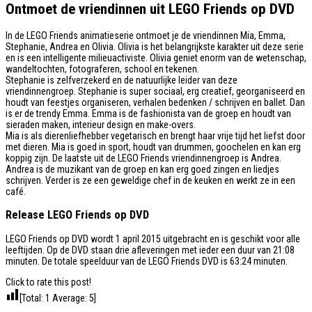
Ontmoet de vriendinnen uit LEGO Friends op DVD
In de LEGO Friends animatieserie ontmoet je de vriendinnen Mia, Emma,
Stephanie, Andrea en Olivia. Olivia is het belangrijkste karakter uit deze serie
en is een intelligente milieuactiviste. Olivia geniet enorm van de wetenschap,
wandeltochten, fotograferen, school en tekenen.
Stephanie is zelfverzekerd en de natuurlijke leider van deze
vriendinnengroep. Stephanie is super sociaal, erg creatief, georganiseerd en
houdt van feestjes organiseren, verhalen bedenken / schrijven en ballet. Dan
is er de trendy Emma. Emma is de fashionista van de groep en houdt van
sieraden maken, interieur design en make-overs.
Mia is als dierenliefhebber vegetarisch en brengt haar vrije tijd het liefst door
met dieren. Mia is goed in sport, houdt van drummen, goochelen en kan erg
koppig zijn. De laatste uit de LEGO Friends vriendinnengroep is Andrea.
Andrea is de muzikant van de groep en kan erg goed zingen en liedjes
schrijven. Verder is ze een geweldige chef in de keuken en werkt ze in een
café.
Release LEGO Friends op DVD
LEGO Friends op DVD wordt 1 april 2015 uitgebracht en is geschikt voor alle
leeftijden. Op de DVD staan drie afleveringen met ieder een duur van 21:08
minuten. De totale speelduur van de LEGO Friends DVD is 63:24 minuten.
Click to rate this post!
[Total:
1
Average:
5
]